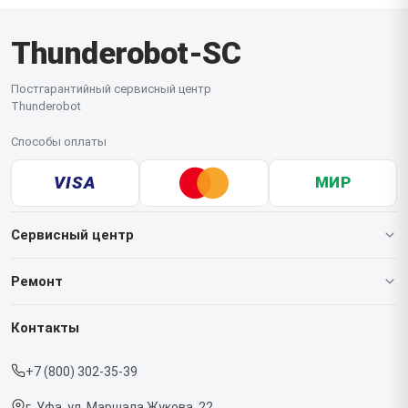
Thunderobot-SC
Постгарантийный сервисный центр
Thunderobot
Способы оплаты
VISA
МИР
Сервисный центр
О нашем сервисе
Ремонт
Гарантия
Ноутбуков
Контакты
Прайс-лист
Мониторов
+7 (800) 302-35-39
Срочный ремонт
Компьютеров
г. Уфа, ул. Маршала Жукова, 22