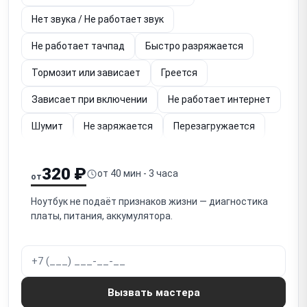
Нет звука / Не работает звук
Не работает тачпад
Быстро разряжается
Тормозит или зависает
Греется
Зависает при включении
Не работает интернет
Шумит
Не заряжается
Перезагружается
Упал
Не работает (диагностика)
320 ₽
от 40 мин - 3 часа
от
Залита клавиатура
Не загружается
Ноутбук не подаёт признаков жизни — диагностика
Не работает экран
платы, питания, аккумулятора.
Не работает кнопка включения
Не отключается
Шумит вентилятор
Тормозит видео
Не работает подсветка
Мигает экран
Вызвать мастера