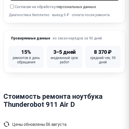
Полосы на экране
Синий экран
Белый экран
Согласен на обработку
персональных данных
Разбит экран
Диагностика бесплатно · выезд 0 ₽ · оплата после ремонта
из заказ-нарядов за 90 дней
Проверяемые данные
15%
3–5 дней
8 370 ₽
ремонтов в день
медианный срок
средний чек, 90
обращения
работ
дней
Стоимость ремонта ноутбука
Thunderobot 911 Air D
Цены обновлены
06 августа