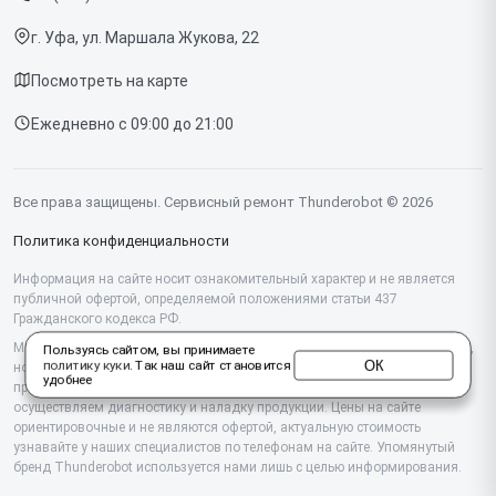
Срочный ремонт
Компьютеров
г. Уфа, ул. Маршала Жукова, 22
Доставка и способы оплаты
Посмотреть на карте
Диагностика
Ежедневно с 09:00 до 21:00
Контакты
Все права защищены. Сервисный ремонт Thunderobot © 2026
Политика конфиденциальности
Информация на сайте носит ознакомительный характер и не является
публичной офертой, определяемой положениями статьи 437
Гражданского кодекса РФ.
Мы специализируемся на обслуживании и ремонте техники Thunderobot,
Пользуясь сайтом, вы принимаете
ОК
политику куки
. Так наш сайт становится
но не являемся их официальным представителем. Предоставляем
удобнее
профессиональные услуги после истечения гарантии, а также
осуществляем диагностику и наладку продукции. Цены на сайте
ориентировочные и не являются офертой, актуальную стоимость
узнавайте у наших специалистов по телефонам на сайте. Упомянутый
бренд Thunderobot используется нами лишь с целью информирования.