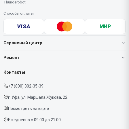
Thunderobot
Способы оплаты
VISA
МИР
Сервисный центр
О нашем сервисе
Ремонт
Гарантия
Ноутбуков
Контакты
Прайс-лист
Мониторов
+7 (800) 302-35-39
Срочный ремонт
Компьютеров
г. Уфа, ул. Маршала Жукова, 22
Доставка и способы оплаты
Посмотреть на карте
Диагностика
Ежедневно с 09:00 до 21:00
Контакты