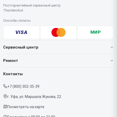
Постгарантийный сервисный центр
Thunderobot
Способы оплаты
VISA
МИР
Сервисный центр
О нашем сервисе
Ремонт
Гарантия
Ноутбуков
Контакты
Прайс-лист
Мониторов
+7 (800) 302-35-39
Срочный ремонт
Компьютеров
г. Уфа, ул. Маршала Жукова, 22
Доставка и способы оплаты
Посмотреть на карте
Диагностика
Ежедневно с 09:00 до 21:00